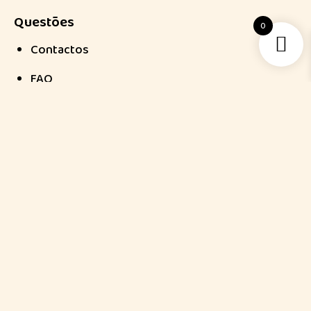
Questões
0
Contactos
FAQ
Ligações
Políticas de privacidade
Políticas de devolução
Termos e responsabilidades
Livro de reclamações
Redes sociais