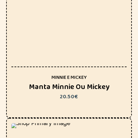
MINNIE E MICKEY
Manta Minnie Ou Mickey
20.50
€