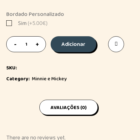
Bordado Personalizado
Sim
(+5.00€)
Tapa
Adicionar
Ovo
Mickey
&
SKU:
Minnie
Category:
Minnie e Mickey
quantity
AVALIAÇÕES (0)
There are no reviews yet.