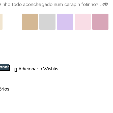
inho todo aconchegado num carapin fofinho? 🦶💖
ionar
Adicionar à Wishlist
rios