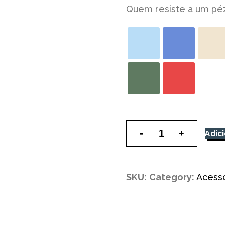
Quem resiste a um péz
Carapins
Adic
quantity
SKU:
Category:
Acessó