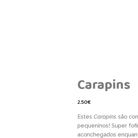
Carapins
2.50
€
Estes
Carapins
são com
pequeninos! Super fof
aconchegados enquanto