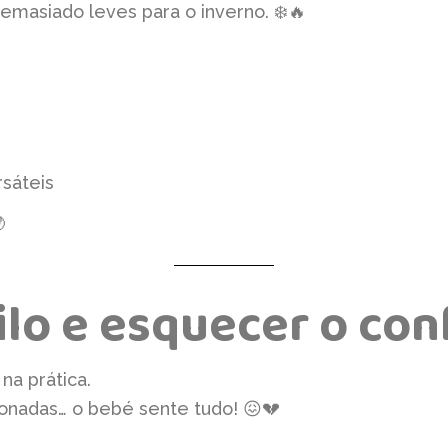
masiado leves para o inverno. ❄️🔥
rsáteis

tilo e esquecer o co
na prática.
cionadas… o bebé sente tudo! 😖💔