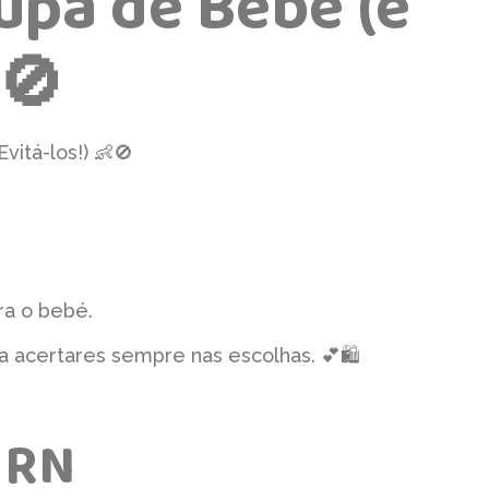
upa de Bebé (e
🚫
itá-los!) 👶🚫
ra o bebé.
 acertares sempre nas escolhas. 💕🛍️
 RN